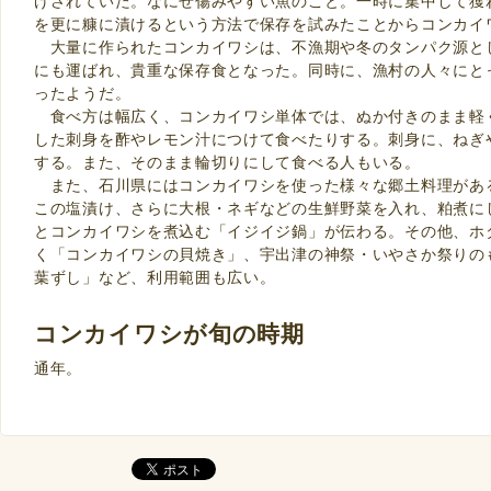
げされていた。なにせ傷みやすい魚のこと。一時に集中して獲
を更に糠に漬けるという方法で保存を試みたことからコンカイ
大量に作られたコンカイワシは、不漁期や冬のタンパク源と
にも運ばれ、貴重な保存食となった。同時に、漁村の人々にと
ったようだ。
食べ方は幅広く、コンカイワシ単体では、ぬか付きのまま軽
した刺身を酢やレモン汁につけて食べたりする。刺身に、ねぎ
する。また、そのまま輪切りにして食べる人もいる。
また、石川県にはコンカイワシを使った様々な郷土料理があ
この塩漬け、さらに大根・ネギなどの生鮮野菜を入れ、粕煮に
とコンカイワシを煮込む「イジイジ鍋」が伝わる。その他、ホ
く「コンカイワシの貝焼き」、宇出津の神祭・いやさか祭りの
葉ずし」など、利用範囲も広い。
コンカイワシが旬の時期
通年。