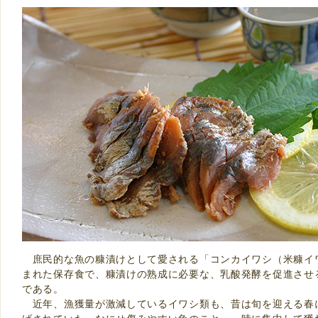
庶民的な魚の糠漬けとして愛される「コンカイワシ（米糠イ
まれた保存食で、糠漬けの熟成に必要な、乳酸発酵を促進させ
である。
近年、漁獲量が激減しているイワシ類も、昔は旬を迎える春