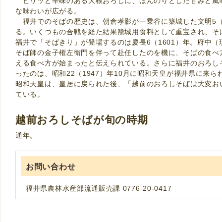
ピリッと辛味のある大根おろしに、ほんのりとした甘みと風
な味わいが広がる。
福井でのそばの歴史は、朝倉孝影が一乗谷に築城した文明5（
る。いくつもの合戦を経た結果籠城用食料として重宝され、そ
福井で「そばきり」が登場するのは慶長6（1601）年。府中
そば師の金子権左衛門を伴って赴任したのを機に、そばの食べ
える食べ方が始まったと伝えられている。さらに福井のおろし
ったのは、昭和22（1947）年10月に昭和天皇が福井県に来
昭和天皇は、皇居に戻られた後、「越前のおろしそばは大変お
ている。
越前おろしそばが旬の時期
通年。
お問い合わせ
福井県農林水産部流通販売課 0776-20-0417