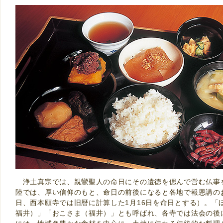
浄土真宗では、親鸞聖人の命日にその遺徳を偲んで営む仏事
陸では、厚い信仰のもと、命日の前後になると各地で報恩講のお
日、西本願寺では旧暦に計算した1月16日を命日とする）。「
福井）」「おこさま（福井）」とも呼ばれ、各寺では法会の後