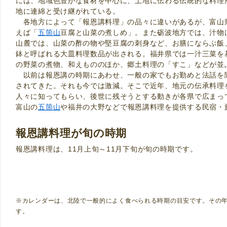
には、地域色豊かな食材を中心に、土地に伝わる伝統的な料理
地に連綿と受け継がれている。
各地方によって「報恩講料理」の品々に違いがあるが、富山
えば「
五箇山
豆腐と山菜の煮しめ」。また砺波地方では、汁物
山麓では、山菜の酢の物や堅豆腐の刺身など、お膳にならぶ飯
鉢と呼ばれる大皿料理数品が出される。福井県では一汁三菜を
の野菜の煮物、和えもののほか、郷土料理の「すこ」などが並
以前は報恩講の時期にあわせ、一般の家でもお勤めと法話を
されてきた。それも今では激減。そこで近年、地元の伝承料理
人々に知ってもらい、後世に残そうとする動きが各県で広まっ
富山の
五箇山
や福井の大野などで報恩講料理を提供する民宿・
報恩講料理が旬の時期
報恩講料理は、11月上旬～11月下旬が旬の時期です。
※カレンダーは、北陸で一般的によく食べられる時期の目安です。その
す。