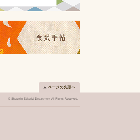
ページの先頭へ
© Shizenjin Editorial Department All Rights Reserved.