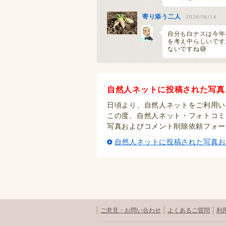
寄り添う二人
2026/06/14
自分も白ナスは今年
を考え中らしいです
ないですね😅
この貝は？
2026/06/12
キセルガイ科で画像
自然人ネットに投稿された写真
程度。ヒロクチコギ
かし、石川県....
日頃より、自然人ネットをご利用い
この度、自然人ネット・フォトコミ
この貝は？
2026/06/12
写真およびコメント削除依頼フォー
想太ジジ様 コメン
自然人ネットに投稿された写真お
類もいるのですか。
いろ検索して....
ベニバナヤマシャクヤク
20
色々なつながりで見
(^^)。自分もい
に会わせ....
ご意見・お問い合わせ
よくあるご質問
利
奇跡の白花での吸蜜
2026/0