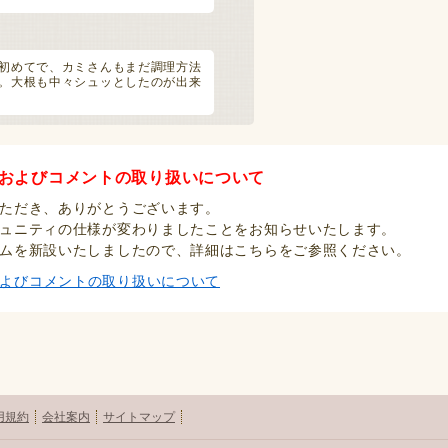
初めてで、カミさんもまだ調理方法
。大根も中々シュッとしたのが出来
検索しました。６層 大きさ7ｍｍ
およびコメントの取り扱いについて
セルが最も似ている気がします。し
ただき、ありがとうございます。
ュニティの仕様が変わりましたことをお知らせいたします。
ムを新設いたしましたので、詳細はこちらをご参照ください。
トありがとうございます。２００種
よびコメントの取り扱いについて
驚きです。キセルガイ科の画像いろ
26/05/21
る事が出来たとのこと、素敵ですね
ろんな人に教えてもらいながら、希少種
用規約
会社案内
サイトマップ
4/16