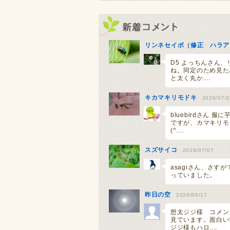
リンネセイボ（修正 ハラア
D5 よっちんさん
ね。同定のため見た
と太く丸か....
キカマキリモドキ
2026/07/
bluebirdさん
ですが、カマキリモ
(^....
スズサイコ
2026/07/07
asagiさん、さす
っていました。
昨日の空
2026/06/17
想太ジジ様 コメン
見ています。面白い
ジジ様もハロ....