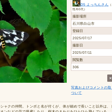
D5 よっちんさん
（
性/60代）
撮影場所
石川県白山市
登録日
2025/07/17
撮影日
2025/07/11
閲覧数
306
写真およびコメントの取
ついて
ダシャクの仲間。トンボと名が付くが、体が細めで長いこと以外は、
ョオンなどの花で吸蜜したり、樹木のまわりをひらひら飛んでいる。