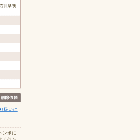
石川県/男
り扱いに
トンボに
よく似た