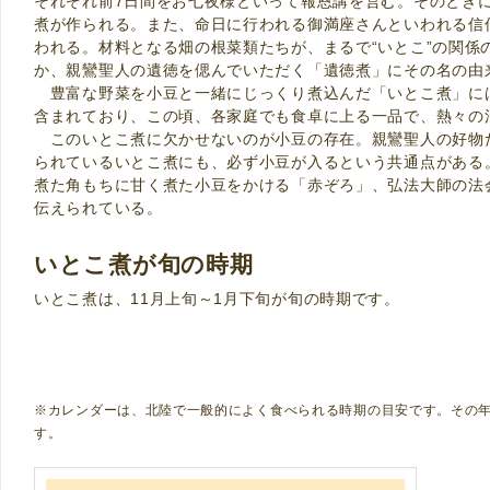
それぞれ前7日間をお七夜様といって報恩講を営む。そのとき
煮が作られる。また、命日に行われる御満座さんといわれる信
われる。材料となる畑の根菜類たちが、まるで“いとこ”の関係
か、親鸞聖人の遺徳を偲んでいただく「遺徳煮」にその名の由
豊富な野菜を小豆と一緒にじっくり煮込んだ「いとこ煮」に
含まれており、この頃、各家庭でも食卓に上る一品で、熱々の
このいとこ煮に欠かせないのが小豆の存在。親鸞聖人の好物
られているいとこ煮にも、必ず小豆が入るという共通点がある
煮た角もちに甘く煮た小豆をかける「赤ぞろ」、弘法大師の法
伝えられている。
いとこ煮が旬の時期
いとこ煮は、11月上旬～1月下旬が旬の時期です。
※カレンダーは、北陸で一般的によく食べられる時期の目安です。その
す。