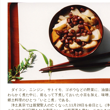
ダイコン、ニンジン、サトイモ、ゴボウなどの野菜に、油揚
わらかく煮た中に、前もって下煮しておいた小豆を加え、味噌
郷土料理のひとつ「いとこ煮」である。
浄土真宗では親鸞聖人の亡くなった11月28日を命日とし（浄