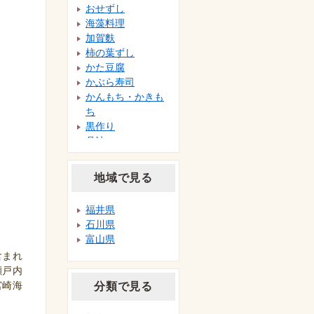
おせずし
海藻料理
加賀麩
柿の葉ずし
かた豆腐
かぶら寿司
かんもち・かきも
ち
黒作り
呉汁
小鯛のささ漬け
昆布〆
地域で見る
昆布巻き
ごぼう講
福井県
ごまどうふ
石川県
ころ柿
富山県
コンカイワシ
含まれ
昆布
瀬戸内
笹寿司・押し寿司
宮崎海
分類で見る
さといも赤飯
鯖のなれずし