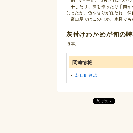
例年5月中旬。収穫された天然の
干したり、灰を作ったり手間が
なったが、色や香りが保たれ、保
富山県ではこのほか、氷見でも
灰付けわかめが旬の時
通年。
関連情報
朝日町役場