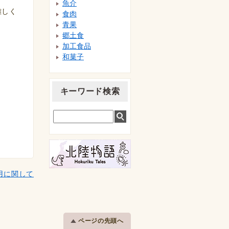
治部・治部煮
魚介
難しく
すこ
食肉
ソースカツ丼
青果
鯛の唐蒸し
郷土食
たら汁
加工食品
利賀そば
和菓子
どじょうの蒲焼き
富山干柿
なすびとそうめん
キーワード検索
のおつけ
なれずし
にしんの糀漬け
煮たくあん
灰付けわかめ
はまなみそ
浜焼き鯖
用に関して
ふぐの糠漬け・粕
漬け
へしこ
報恩講料理
ほおば飯
ページの先頭へ
ます寿し