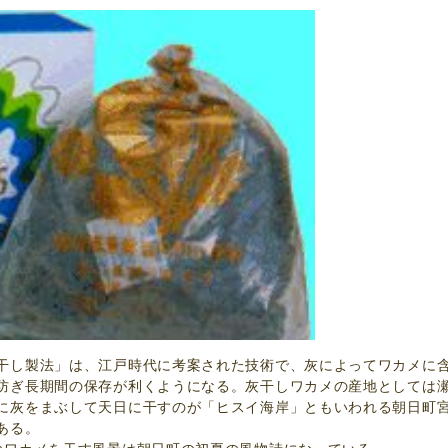
干し製法」は、江戸時代に考案された技術で、灰によってワカメに
防ぎ長期間の保存が利くようになる。灰干しワカメの産地としては
に灰をまぶして天日に干すのが「ヒスイ海岸」ともいわれる朝日町
ある。