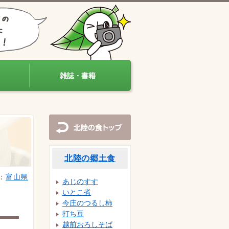
雑誌・書籍
北陸の食トップ
北陸の郷土食
：
富山県
あじのすす
いとこ煮
今庄のつるし柿
打ち豆
越前おろしそば