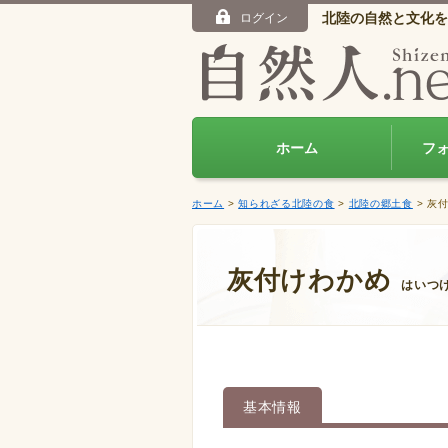
北陸の自然と文化を
ログイン
ホーム
フ
ホーム
>
知られざる北陸の食
>
北陸の郷土食
> 灰
灰付けわかめ
はいつ
基本情報