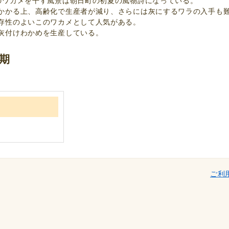
ワカメを干す風景は朝日町の初夏の風物詩になっている。
かかる上、高齢化で生産者が減り、さらには灰にするワラの入手も
存性のよいこのワカメとして人気がある。
灰付けわかめを生産している。
期
ご利