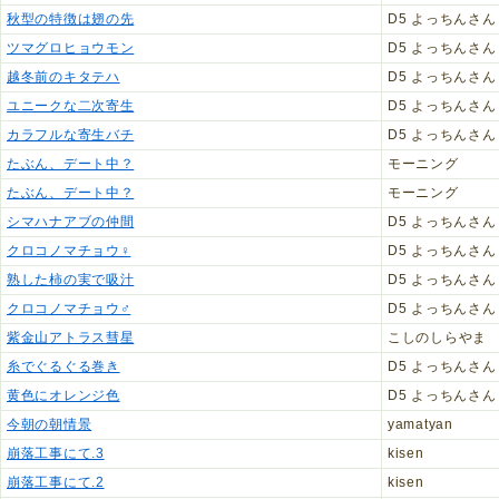
秋型の特徴は翅の先
D5 よっちんさん
ツマグロヒョウモン
D5 よっちんさん
越冬前のキタテハ
D5 よっちんさん
ユニークな二次寄生
D5 よっちんさん
カラフルな寄生バチ
D5 よっちんさん
たぶん、デート中？
モーニング
たぶん、デート中？
モーニング
シマハナアブの仲間
D5 よっちんさん
クロコノマチョウ♀
D5 よっちんさん
熟した柿の実で吸汁
D5 よっちんさん
クロコノマチョウ♂
D5 よっちんさん
紫金山アトラス彗星
こしのしらやま
糸でぐるぐる巻き
D5 よっちんさん
黄色にオレンジ色
D5 よっちんさん
今朝の朝情景
yamatyan
崩落工事にて.3
kisen
崩落工事にて.2
kisen