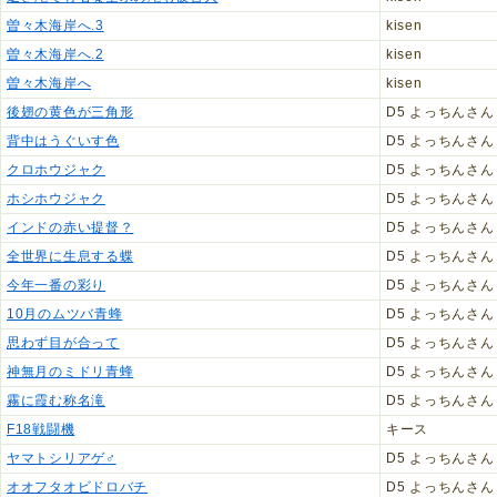
曽々木海岸へ.3
kisen
曽々木海岸へ.2
kisen
曽々木海岸へ
kisen
後翅の黄色が三角形
D5 よっちんさん
背中はうぐいす色
D5 よっちんさん
クロホウジャク
D5 よっちんさん
ホシホウジャク
D5 よっちんさん
インドの赤い提督？
D5 よっちんさん
全世界に生息する蝶
D5 よっちんさん
今年一番の彩り
D5 よっちんさん
10月のムツバ青蜂
D5 よっちんさん
思わず目が合って
D5 よっちんさん
神無月のミドリ青蜂
D5 よっちんさん
霧に霞む称名滝
D5 よっちんさん
F18戦闘機
キース
ヤマトシリアゲ♂
D5 よっちんさん
オオフタオビドロバチ
D5 よっちんさん