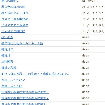
癒しの瞬間1
yamatyan
乳白色の白水の滝
D5 よっちんさん
槍ヶ岳の上の三日月
D5 よっちんさん
ウスタビガも出始め
D5 よっちんさん
ヒメヤママユも発生
D5 よっちんさん
よく目立つ眼状紋
D5 よっちんさん
鎮守の森
kisen
彼岸花にたむろうカマキリ２匹
kisen
町野川.2
kisen
町野川
kisen
上時国家
kisen
微妙な窓岩
kisen
ありし日の窓岩、この姿はもう永遠に見られません
kisen
窓岩、ふたたび.2
kisen
窓岩、ふたたび
kisen
逆さ滝で有名な垂水の滝も被害大.3
kisen
逆さ滝で有名な垂水の滝も被害大.2
kisen
逆さ滝で有名な垂水の滝も被害大
kisen