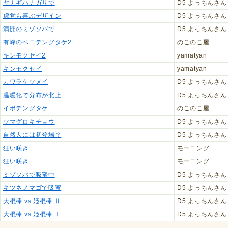
ヤナギハナガサで
D5 よっちんさん
虎党も喜ぶデザイン
D5 よっちんさん
満開のミゾソバで
D5 よっちんさん
有峰のベニテングタケ2
のこのこ屋
キンモクセイ2
yamatyan
キンモクセイ
yamatyan
カワラケツメイ
D5 よっちんさん
温暖化で分布が北上
D5 よっちんさん
イボテングタケ
のこのこ屋
ツマグロキチョウ
D5 よっちんさん
自然人には初登場？
D5 よっちんさん
狂い咲き
モーニング
狂い咲き
モーニング
ミゾソバで吸蜜中
D5 よっちんさん
キツネノマゴで吸蜜
D5 よっちんさん
大棍棒 vs 姫棍棒 Ⅱ
D5 よっちんさん
大棍棒 vs 姫棍棒 Ⅰ
D5 よっちんさん