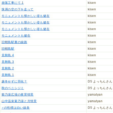
崩落工事にて.1
kisen
珠洲の空の下を走って
kisen
モニュメントも懐かしい姿も健在
kisen
モニュメントも懐かしい姿も健在
kisen
モニュメントも懐かしい姿も健在
kisen
モニュメントも健在
kisen
旧蛸島駅裏の線路
kisen
旧蛸島駅
kisen
見附島.4
kisen
見附島.3
kisen
見附島.2
kisen
見附島.1
kisen
越冬せずに羽化？
D5 よっちんさん
秋のベニシジミ
D5 よっちんさん
菊乃湯広場の夜景情景
yamatyan
山中温泉菊乃湯と月情景
yamatyan
♂の性標は白い線条
D5 よっちんさん