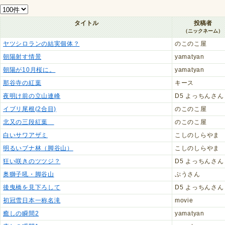
タイトル
投稿者
（ニックネーム）
ヤツシロランの結実個体？
のこのこ屋
朝陽射す情景
yamatyan
朝陽が10月桜に。
yamatyan
那谷寺の紅葉
キース
夜明け前の立山連峰
D5 よっちんさん
イブリ尾根(2合目)
のこのこ屋
北又の三段紅葉
のこのこ屋
白いサワアザミ
こしのしらやま
明るいブナ林（脚谷山）
こしのしらやま
狂い咲きのツツジ？
D5 よっちんさん
奥獅子吼・脚谷山
ぷうさん
後曳橋を見下ろして
D5 よっちんさん
初冠雪日本一称名滝
movie
癒しの瞬間2
yamatyan