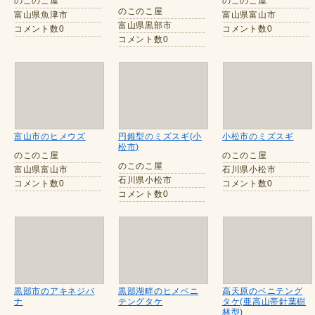
のこのこ屋
のこのこ屋
のこのこ屋
富山県魚津市
富山県富山市
富山県黒部市
コメント数0
コメント数0
コメント数0
富山市のヒメウズ
円錐型のミズスギ(小
小松市のミズスギ
松市)
のこのこ屋
のこのこ屋
のこのこ屋
富山県富山市
石川県小松市
石川県小松市
コメント数0
コメント数0
コメント数0
黒部市のアキネジバ
黒部湖畔のヒメベニ
高天原のベニテング
ナ
テングタケ
タケ(亜高山帯針葉樹
林型)