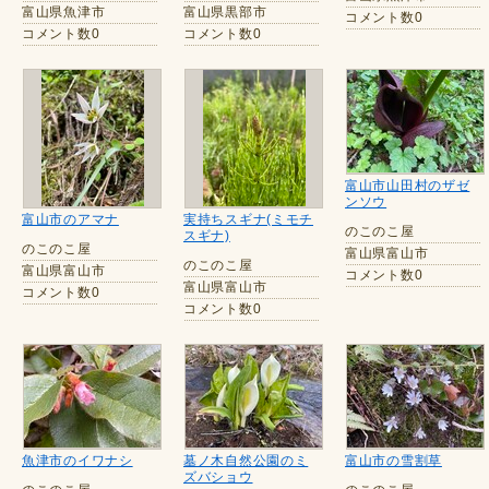
富山県魚津市
富山県黒部市
コメント数0
コメント数0
コメント数0
富山市山田村のザゼ
ンソウ
富山市のアマナ
実持ちスギナ(ミモチ
のこのこ屋
スギナ)
のこのこ屋
富山県富山市
のこのこ屋
富山県富山市
コメント数0
富山県富山市
コメント数0
コメント数0
魚津市のイワナシ
墓ノ木自然公園のミ
富山市の雪割草
ズバショウ