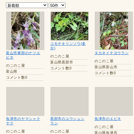
コモチキリンソウ(多
分)
富山市東部のナツエ
タカネイチヨウラン
のこのこ屋
ビネ
のこのこ屋
富山県黒部市
のこのこ屋
富山県富山市
コメント数0
富山県
コメント数0
コメント数0
魚津市のヤマシャク
黒部市のユウシュン
魚津市のエビネ
ヤク
ラン
のこのこ屋
のこのこ屋
のこのこ屋
富山県魚津市