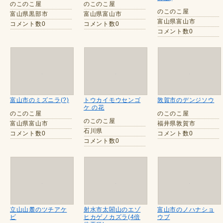
のこのこ屋
のこのこ屋
のこのこ屋
富山県黒部市
富山県富山市
富山県富山市
コメント数0
コメント数0
コメント数0
富山市のミズニラ(?)
トウカイモウセンゴ
敦賀市のデンジソウ
ケ の花
のこのこ屋
のこのこ屋
のこのこ屋
富山県富山市
福井県敦賀市
石川県
コメント数0
コメント数0
コメント数0
立山山麓のツチアケ
射水市太閤山のエゾ
富山市のノハナショ
ビ
ヒカゲノカズラ(4倍
ウブ