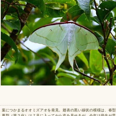
葉につかまるオオミズアオを発見。翅表の黒い線状の模様は、春
夏型（第２化）は７月に入ってから姿を見せるが、今年は発生が早