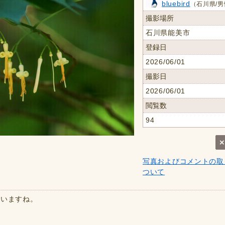
bluebird
（石川県/男
撮影場所
石川県能美市
登録日
2026/06/01
撮影日
2026/06/01
閲覧数
94
写真およびコメントの取
ついて
合いますね。