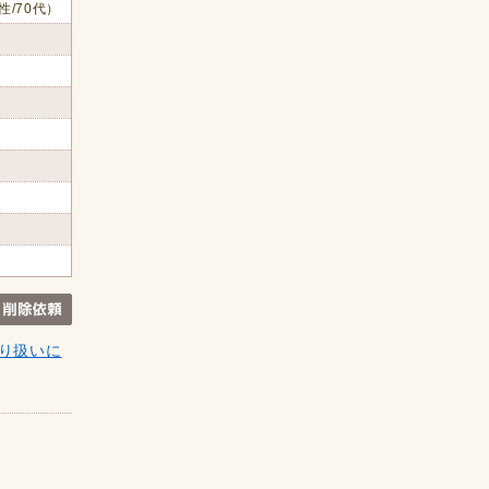
性/70代）
り扱いに