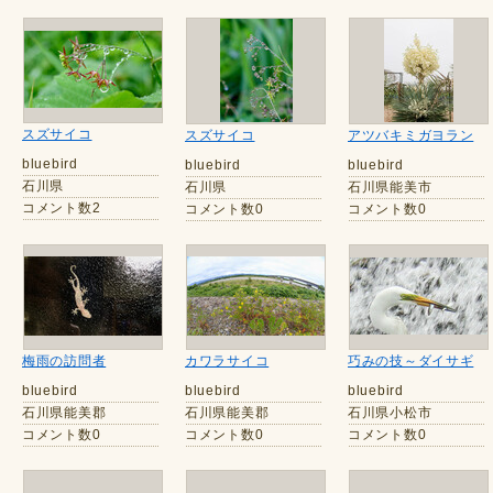
スズサイコ
スズサイコ
アツバキミガヨラン
bluebird
bluebird
bluebird
石川県
石川県
石川県能美市
コメント数2
コメント数0
コメント数0
梅雨の訪問者
カワラサイコ
巧みの技～ダイサギ
bluebird
bluebird
bluebird
石川県能美郡
石川県能美郡
石川県小松市
コメント数0
コメント数0
コメント数0