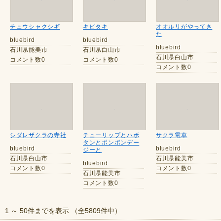
チュウシャクシギ
キビタキ
オオルリがやってき
た
bluebird
bluebird
bluebird
石川県能美市
石川県白山市
石川県白山市
コメント数0
コメント数0
コメント数0
シダレザクラの寺社
チューリップとハボ
サクラ電車
タンとポンポンデー
bluebird
bluebird
ジーと
石川県白山市
石川県能美市
bluebird
コメント数0
コメント数0
石川県能美市
コメント数0
1 ～ 50件までを表示 （全5809件中）