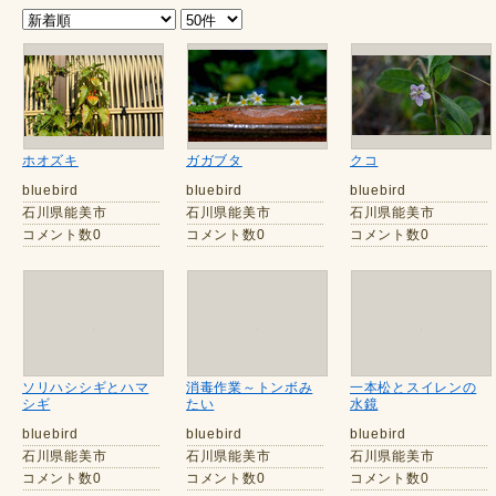
ホオズキ
ガガブタ
クコ
bluebird
bluebird
bluebird
石川県能美市
石川県能美市
石川県能美市
コメント数0
コメント数0
コメント数0
ソリハシシギとハマ
消毒作業～トンボみ
一本松とスイレンの
シギ
たい
水鏡
bluebird
bluebird
bluebird
石川県能美市
石川県能美市
石川県能美市
コメント数0
コメント数0
コメント数0