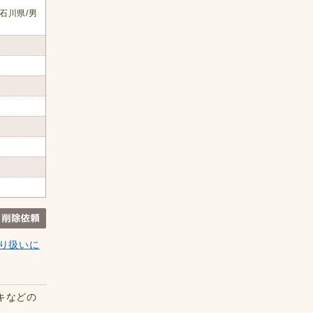
石川県/男
り扱いに
キなどの