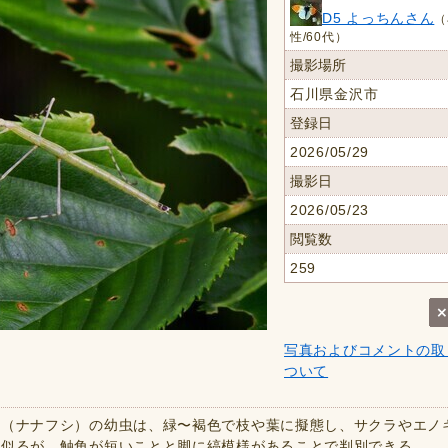
D5 よっちんさん
（
性/60代）
撮影場所
石川県金沢市
登録日
2026/05/29
撮影日
2026/05/23
閲覧数
259
写真およびコメントの取
ついて
キ（ナナフシ）の幼虫は、緑〜褐色で枝や葉に擬態し、サクラやエノ
に似るが、触角が短いことと脚に縞模様があることで判別できる。