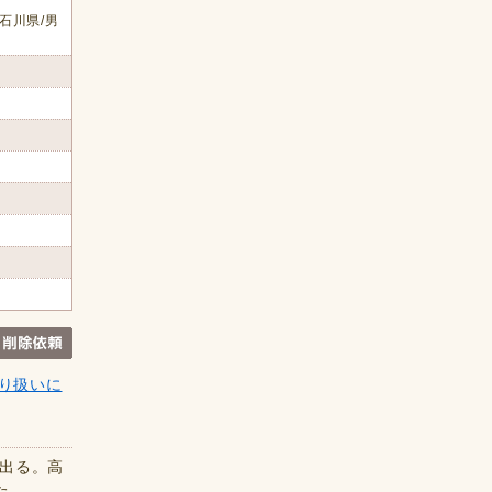
石川県/男
り扱いに
が出る。高
た。