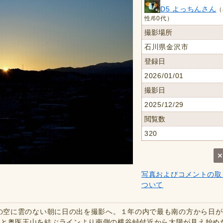
D5 よっちんさん
（
性/60代）
撮影場所
石川県金沢市
登録日
2026/01/01
撮影日
2025/12/29
閲覧数
320
写真およびコメントの取
ついて
東の空に雲のない朝に日の出を撮影へ。１年の内で最も南の方から日
山と奥医王山を結ぶラインより南側の横谷峠付近から太陽が見え始め