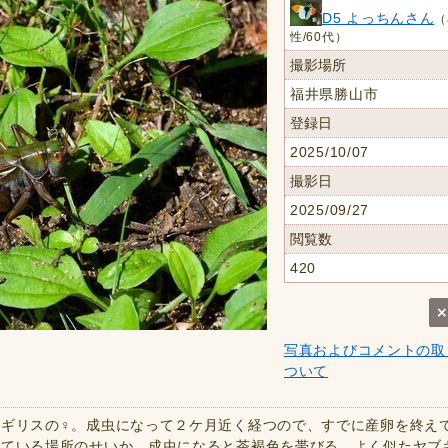
D5 よっちんさん
（
性/60代）
撮影場所
福井県勝山市
登録日
2025/10/07
撮影日
2025/09/27
閲覧数
420
写真およびコメントの取
ついて
ギリスの♀。成虫になって２ケ月近く経つので、すでに産卵を終え
している場所のせいか、成虫になると茶褐色を帯びる。よく似たヤブ