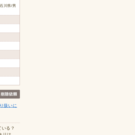
石川県/男
り扱いに
ている？
キリは、