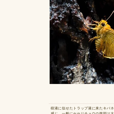
樹液に似せたトラップ液に来たキバネ
感じ。一般にセセリチョウの腹部は