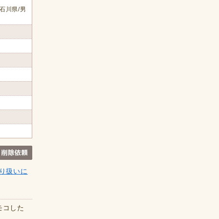
石川県/男
り扱いに
モコした