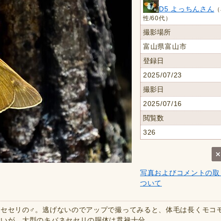
D5 よっちんさん
（
性/60代）
撮影場所
富山県富山市
登録日
2025/07/23
撮影日
2025/07/16
閲覧数
326
写真およびコメントの取
ついて
セセリの♂。逃げないのでアップで撮ってみると、体毛は長くモコ
太いが、大型のキバネセセリの胴体は貫禄十分。