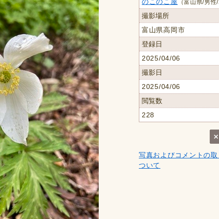
のこのこ屋
（富山県/男性/
撮影場所
富山県高岡市
登録日
2025/04/06
撮影日
2025/04/06
閲覧数
228
写真およびコメントの取
ついて