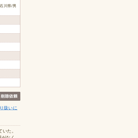
石川県/男
り扱いに
ていた。
損がなく