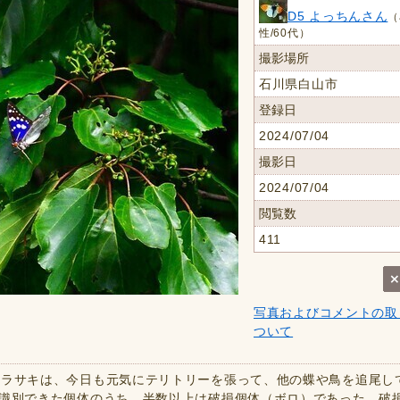
D5 よっちんさん
（
性/60代）
撮影場所
石川県白山市
登録日
2024/07/04
撮影日
2024/07/04
閲覧数
411
写真およびコメントの取
ついて
ムラサキは、今日も元気にテリトリーを張って、他の蝶や鳥を追尾し
識別できた個体のうち、半数以上は破損個体（ボロ）であった。破