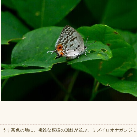
うす茶色の地に、複雑な模様の斑紋が並ぶ。ミズイロオナガシジ