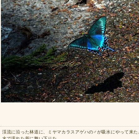
渓流に沿った林道に、ミヤマカラスアゲハの♂が吸水にやって来た
水で濡れた所に舞い下りた。