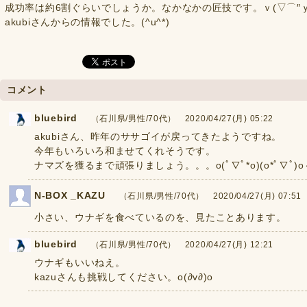
成功率は約6割ぐらいでしょうか。なかなかの匠技です。ｖ(▽⌒″ｙ
akubiさんからの情報でした。(^u^*)
コメント
bluebird
（石川県/男性/70代） 2020/04/27(月) 05:22
akubiさん、昨年のササゴイが戻ってきたようですね。
今年もいろいろ和ませてくれそうです。
ナマズを獲るまで頑張りましょう。。。o(ﾟ∇ﾟ*o)(o*ﾟ∇ﾟ)o
N-BOX _KAZU
（石川県/男性/70代） 2020/04/27(月) 07:51
小さい、ウナギを食べているのを、見たことあります。
bluebird
（石川県/男性/70代） 2020/04/27(月) 12:21
ウナギもいいねえ。
kazuさんも挑戦してください。o(∂v∂)o