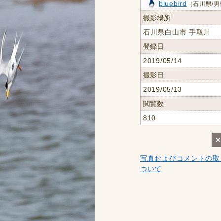
bluebird
（石川県/男
撮影場所
石川県白山市 手取川
登録日
2019/05/14
撮影日
2019/05/13
閲覧数
810
写真およびコメントの取
ついて