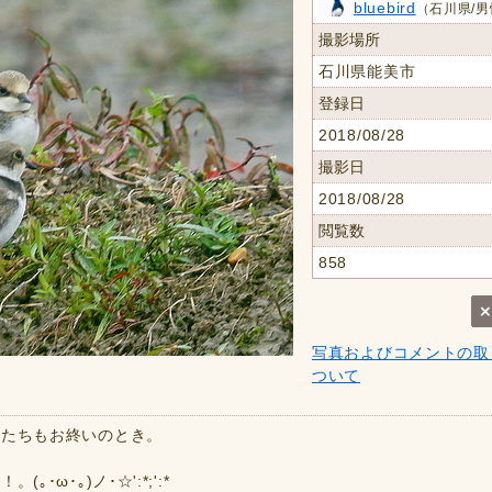
bluebird
（石川県/男
撮影場所
石川県能美市
登録日
2018/08/28
撮影日
2018/08/28
閲覧数
858
写真およびコメントの取
ついて
チたちもお終いのとき。
ω･｡)ノ･☆':*;':*