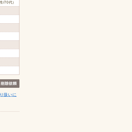
性/70代）
り扱いに