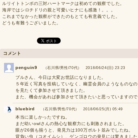
ルリイトトンボの三対ハートマークは初めての観察でした。
海岸ではシロチドリの親と可愛いヒナにも感激！。。。
これまでなかった観察ができたのもとても有意義でした。
どうも有難うございました。
コメント
penguin9
（石川県/男性/70代） 2018/06/24(日) 23:23
ブルさん、今日は大変お世話になりました。
５年近く写真を投稿していなく、幽霊会員のようなものなの
を見たくて参加させて頂きました。
また、機会があれば参加させて頂きたいと思っていますので
bluebird
（石川県/男性/70代） 2018/06/25(月) 05:49
本当に楽しかったですね。
まだ幼いowlさんの熱心な観察力にも刺激されました。
眼が26個も揃うと、発見力は100万ボルト並みでしたね。
背負い虫（コオイムシ）、ゲンゴロウの発見には驚きました