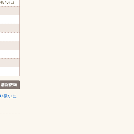
性/70代）
り扱いに