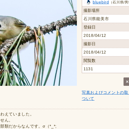
bluebird
（石川県/男
撮影場所
石川県能美市
登録日
2018/04/12
撮影日
2018/04/12
閲覧数
1131
写真およびコメントの取
ついて
喰わえていました。
ません。
類だからなんです。σ（*_*;