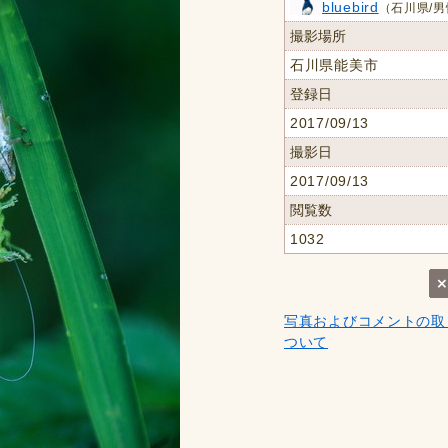
bluebird
（石川県/男
撮影場所
石川県能美市
登録日
2017/09/13
撮影日
2017/09/13
閲覧数
1032
写真およびコメントの取
ついて