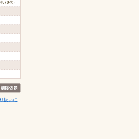
性/70代）
り扱いに