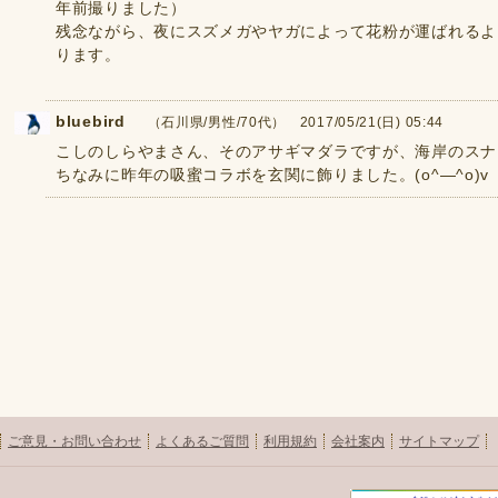
年前撮りました）
残念ながら、夜にスズメガやヤガによって花粉が運ばれるよ
ります。
bluebird
（石川県/男性/70代） 2017/05/21(日) 05:44
こしのしらやまさん、そのアサギマダラですが、海岸のスナ
ちなみに昨年の吸蜜コラボを玄関に飾りました。(o^―^o)v
ご意見・お問い合わせ
よくあるご質問
利用規約
会社案内
サイトマップ