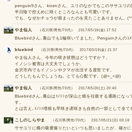
penguin9さん、kisenさん、ユリのなかでもこのササユ
半日陰で控えめに咲くところなんとも可愛いです。
でも、なぜかチョウが留まったのを見たことありません。(*^^
やま仙人
（石川県/男性/70代） 2017/05/19(金) 17:52
Bluebirdさん､裏山でも1輪咲いてました。Penguinさん
bluebird
（石川県/男性/70代） 2017/05/19(金) 21:57
やま仙人さん、今年の咲き状態はどうですか？。
イノシシ被害は大丈夫でしょうか。
金沢市内でもイノシシやクマが出没する渡世です。
どうしたもんでしょうね。とても心配です。(@>_<@)
やま仙人
（石川県/男性/70代） 2017/05/20(土) 20:40
Bluebirdさん､裏山はｲﾉｼｼが深山と畑を往復する通路に
す。
とは言え､ｲﾉｼｼ増殖も早咲き遅咲きも自然の一部として全
こしのしらやま
（石川県/男性/70代） 2017/05/21(日) 00:18
ササユリに蝶の吸蜜撮りたいといつも思いましたが、確かに