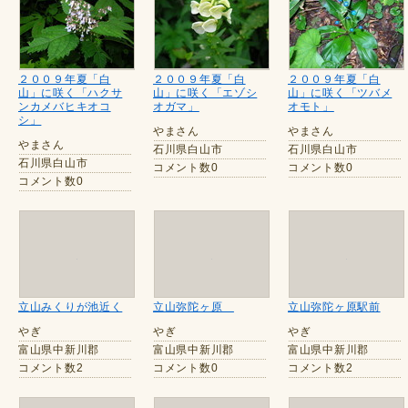
２００９年夏「白
２００９年夏「白
２００９年夏「白
山」に咲く「ハクサ
山」に咲く「エゾシ
山」に咲く「ツバメ
ンカメバヒキオコ
オガマ」
オモト」
シ」
やまさん
やまさん
やまさん
石川県白山市
石川県白山市
石川県白山市
コメント数0
コメント数0
コメント数0
立山みくりが池近く
立山弥陀ヶ原
立山弥陀ヶ原駅前
やぎ
やぎ
やぎ
富山県中新川郡
富山県中新川郡
富山県中新川郡
コメント数2
コメント数0
コメント数2