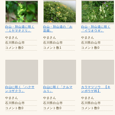
白山・別山道に咲く
白山・別山道の「お
白山・別山道に咲く
「ミヤマチドリ」
花畑」
「イワオウギ」
やまさん
やまさん
やまさん
石川県白山市
石川県白山市
石川県白山市
コメント数0
コメント数1
コメント数0
白山に咲く「ハクサ
白山に咲く「クルマ
カラマツソウ 【キ
ンコザクラ」
ユリ」
ンポウゲ科】
やまさん
やまさん
やまさん
石川県白山市
石川県白山市
石川県白山市
コメント数0
コメント数0
コメント数0