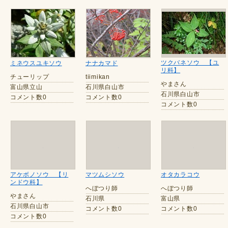
ツクバネソウ 【ユ
ミネウスユキソウ
ナナカマド
リ科】
チューリップ
tiimikan
やまさん
富山県立山
石川県白山市
石川県白山市
コメント数0
コメント数0
コメント数0
アケボノソウ 【リ
マツムシソウ
オタカラコウ
ンドウ科】
へぼつり師
へぼつり師
やまさん
石川県
富山県
石川県白山市
コメント数0
コメント数0
コメント数0