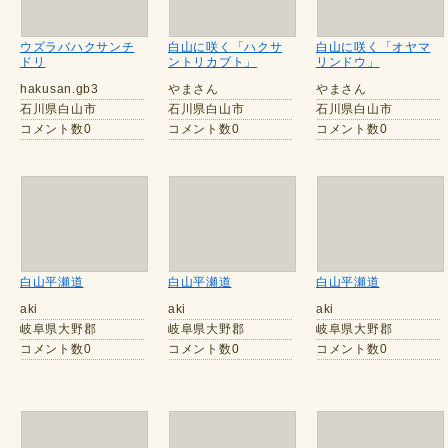
ウズラバハクサンチ
白山に咲く「ハクサ
白山に咲く「オヤマ
ドリ
ントリカブト」
リンドウ」
hakusan.gb3
やまさん
やまさん
石川県白山市
石川県白山市
石川県白山市
コメント数0
コメント数0
コメント数0
白山平瀬道
白山平瀬道
白山平瀬道
aki
aki
aki
岐阜県大野郡
岐阜県大野郡
岐阜県大野郡
コメント数0
コメント数0
コメント数0