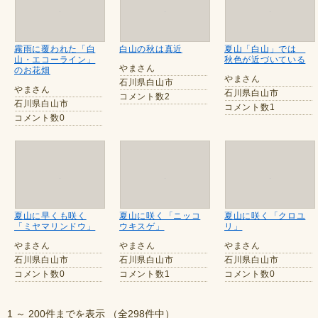
霧雨に覆われた「白
白山の秋は真近
夏山「白山」では
山・エコーライン」
秋色が近づいている
やまさん
のお花畑
やまさん
石川県白山市
やまさん
石川県白山市
コメント数2
石川県白山市
コメント数1
コメント数0
夏山に早くも咲く
夏山に咲く「ニッコ
夏山に咲く「クロユ
「ミヤマリンドウ」
ウキスゲ」
リ」
やまさん
やまさん
やまさん
石川県白山市
石川県白山市
石川県白山市
コメント数0
コメント数1
コメント数0
1 ～ 200件までを表示 （全298件中）