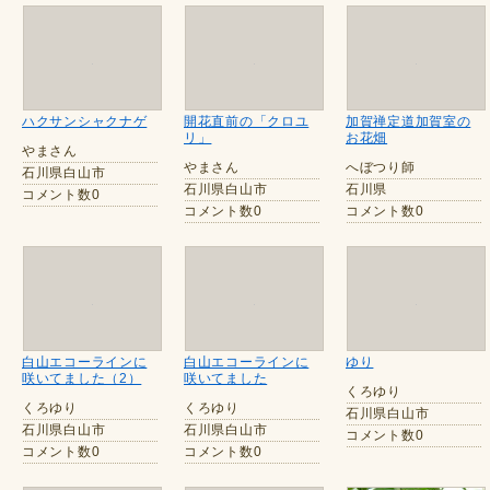
ハクサンシャクナゲ
開花直前の「クロユ
加賀禅定道加賀室の
リ」
お花畑
やまさん
やまさん
へぼつり師
石川県白山市
石川県白山市
石川県
コメント数0
コメント数0
コメント数0
白山エコーラインに
白山エコーラインに
ゆり
咲いてました（2）
咲いてました
くろゆり
くろゆり
くろゆり
石川県白山市
石川県白山市
石川県白山市
コメント数0
コメント数0
コメント数0