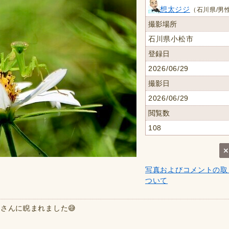
想太ジジ
（石川県/男性
撮影場所
石川県小松市
登録日
2026/06/29
撮影日
2026/06/29
閲覧数
108
写真およびコメントの取
ついて
さんに睨まれました😅