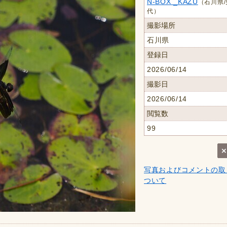
N-BOX _KAZU
（石川県/
代）
撮影場所
石川県
登録日
2026/06/14
撮影日
2026/06/14
閲覧数
99
写真およびコメントの取
ついて