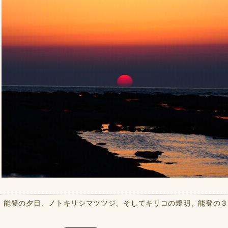
能登の夕日、ノトキリシマツツジ、そしてキリコの燈明、能登の