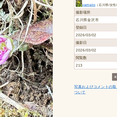
yamato
（石川県/女性
撮影場所
石川県金沢市
登録日
2026/03/02
撮影日
2026/03/02
閲覧数
213
写真およびコメントの取
ついて