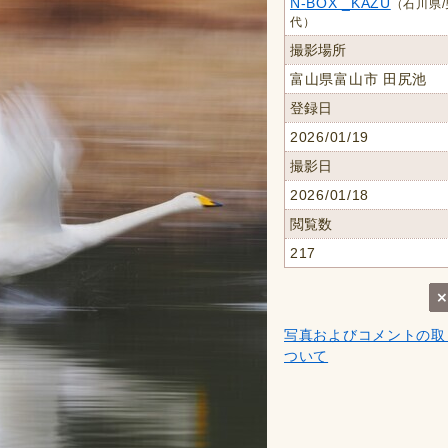
N-BOX _KAZU
（石川県/
代）
撮影場所
富山県富山市 田尻池
登録日
2026/01/19
撮影日
2026/01/18
閲覧数
217
写真およびコメントの取
ついて