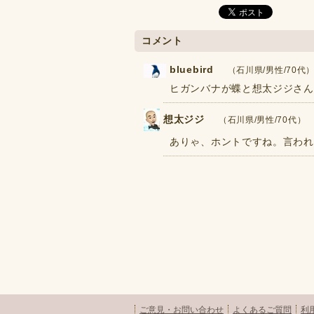
コメント
bluebird
（石川県/男性/70代） 2
ヒガンバナが蝶と想太ジジさんに喜ん
想太ジジ
（石川県/男性/70代） 202
ありゃ、ホントですね。言われ
ご意見・お問い合わせ
よくあるご質問
利