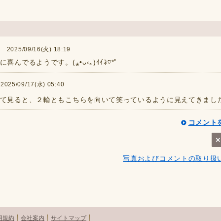
025/09/16(火) 18:19
でるようです。(⁎•ᴗ‹｡)ｲｲﾈ♡*˚
5/09/17(水) 05:40
て見ると、２輪ともこちらを向いて笑っているように見えてきました
コメント
写真およびコメントの取り扱
用規約
会社案内
サイトマップ