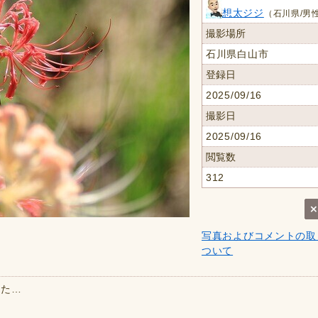
想太ジジ
（石川県/男性
撮影場所
石川県白山市
登録日
2025/09/16
撮影日
2025/09/16
閲覧数
312
写真およびコメントの取
ついて
した…