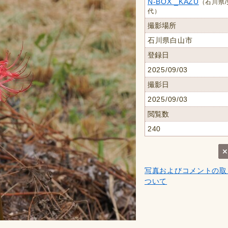
N-BOX _KAZU
（石川県/
代）
撮影場所
石川県白山市
登録日
2025/09/03
撮影日
2025/09/03
閲覧数
240
写真およびコメントの取
ついて