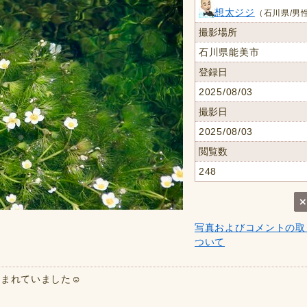
想太ジジ
（石川県/男性
撮影場所
石川県能美市
登録日
2025/08/03
撮影日
2025/08/03
閲覧数
248
写真およびコメントの取
ついて
まれていました☺️