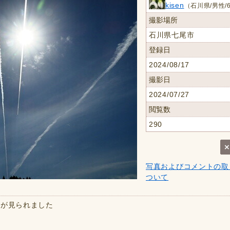
kisen
（石川県/男性/
撮影場所
石川県七尾市
登録日
2024/08/17
撮影日
2024/07/27
閲覧数
290
写真およびコメントの取
ついて
暈が見られました