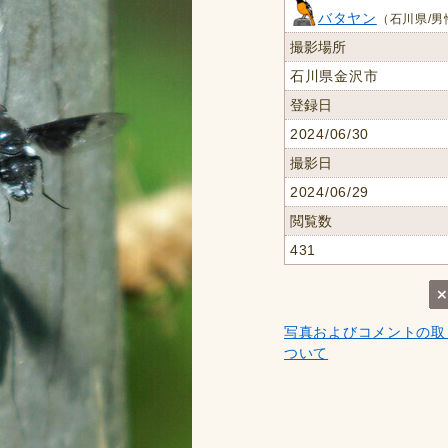
バタヤン
（石川県/男
撮影場所
石川県金沢市
登録日
2024/06/30
撮影日
2024/06/29
閲覧数
431
写真およびコメントの取
ついて