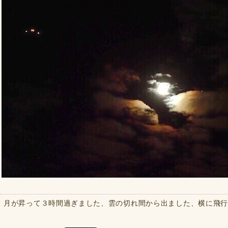
月が昇って３時間過ぎました、雲の切れ間から出ました、横に飛