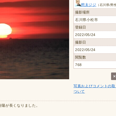
想太ジジ
（石川県/男性
撮影場所
石川県小松市
登録日
2022/05/24
撮影日
2022/05/24
閲覧数
768
写真およびコメントの取
ついて
随分陽が長くなりました。