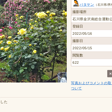
バタヤン
（石川県/男
撮影場所
石川県金沢南総合運動
登録日
2022/05/16
撮影日
2022/05/15
閲覧数
622
写真およびコメントの取
ついて
ました