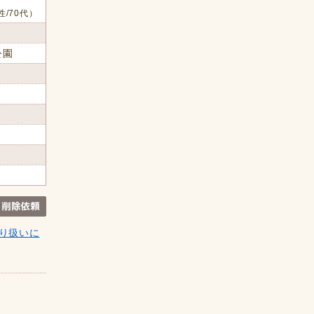
性/70代）
公園
り扱いに