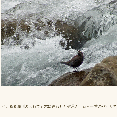
せかるる犀川のわれても末に逢わむとぞ思ふ」百人一首のパクリ