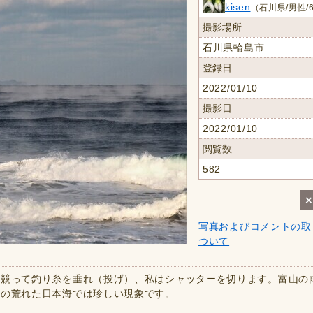
kisen
（石川県/男性/
撮影場所
石川県輪島市
登録日
2022/01/10
撮影日
2022/01/10
閲覧数
582
写真およびコメントの取
ついて
は競って釣り糸を垂れ（投げ）、私はシャッターを切ります。富山の
浦の荒れた日本海では珍しい現象です。