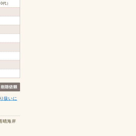
60代）
り扱いに
雨晴海岸