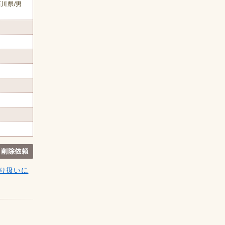
川県/男
り扱いに