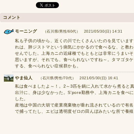
コメント
モーニング
（石川県/男性/60代） 2021/05/30(日) 14:31
私も子供の頃から、近くの川でたくさんいたのを見ています
れは、肺ジストマという病気にかかるので食べるな、と教わ
せんでした。上海カニの近縁種でもともとは非常にうまいそ
思いますが、それでも、食べられないですね～。タマゴタケ
する、食べられない症候群かも。
やま仙人
（石川県/男性/70代） 2021/05/30(日) 16:41
私は食べましたよ～！。2～3匹を鍋に入れて水から煮ると
出汁に、身は少なかった。S'pore勤務中、上海カニを食
した。
産地は中国の大胡で産業廃棄物が垂れ流されているので有名
で捕ってたし、エビは透明度ゼロの田んぼみたいな所で養殖