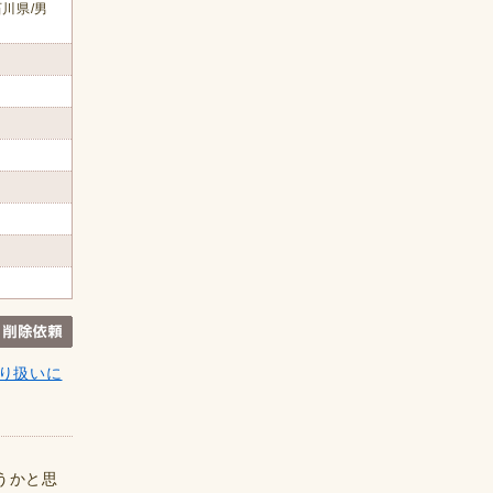
川県/男
り扱いに
うかと思