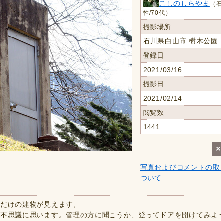
こしのしらやま
（石
性/70代）
撮影場所
石川県白山市 樹木公園
登録日
2021/03/16
撮影日
2021/02/14
閲覧数
1441
写真およびコメントの取
ついて
アだけの建物が見えます。
か不思議に思います。管理の方に聞こうか、登ってドアを開けてみよ