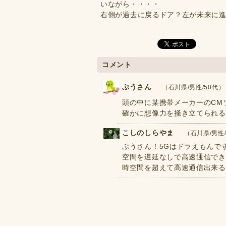
いながら・・・・
右側が過去に戻るドア？左が未来に
コメント
ぷうさん
（石川県/男性/50代） 20
頭の中に某携帯メーカーのCMソ
確かに想像力を掻き立てられる
こしのしらやま
（石川県/男性/7
ぷうさん！5Gはドラえもんで
空間を遅延なしで高速通信でき
時空間を超えて高速通信出来る