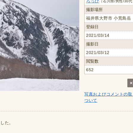
ろっぴ
（石川県/男性/30
撮影場所
福井県大野市 小荒島岳
登録日
2021/03/14
撮影日
2021/03/12
閲覧数
652
写真およびコメントの取
ついて
ました。