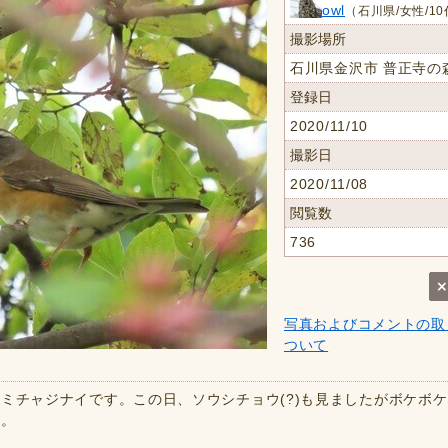
owl
（石川県/女性/1
撮影場所
石川県金沢市 普正寺の
登録日
2020/11/10
撮影日
2020/11/08
閲覧数
736
写真およびコメントの取
ついて
ミチャジナイです。この日、ソウシチョウ(?)も見ましたがボケボ
す。