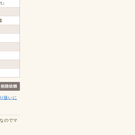
0代）
森
り扱いに
ケなのでマ