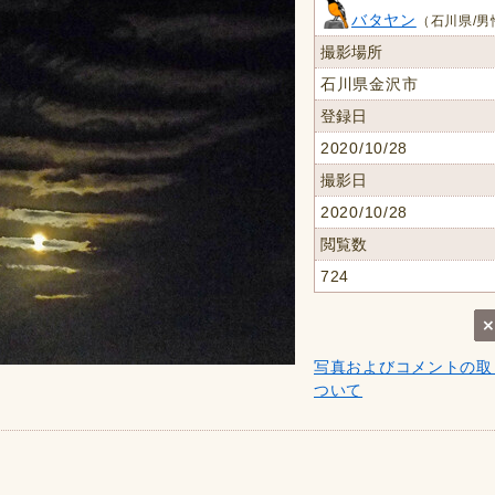
バタヤン
（石川県/男
撮影場所
石川県金沢市
登録日
2020/10/28
撮影日
2020/10/28
閲覧数
724
写真およびコメントの取
ついて